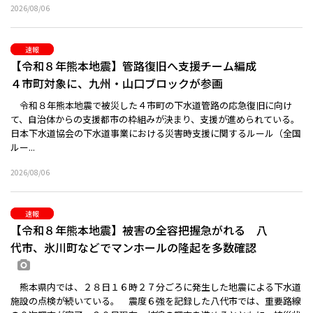
2026/08/06
速報
【令和８年熊本地震】管路復旧へ支援チーム編成
４市町対象に、九州・山口ブロックが参画
令和８年熊本地震で被災した４市町の下水道管路の応急復旧に向け
て、自治体からの支援都市の枠組みが決まり、支援が進められている。
日本下水道協会の下水道事業における災害時支援に関するルール（全国
ルー...
2026/08/06
速報
【令和８年熊本地震】被害の全容把握急がれる 八
代市、氷川町などでマンホールの隆起を多数確認
画像あり
熊本県内では、２８日１６時２７分ごろに発生した地震による下水道
施設の点検が続いている。 震度６強を記録した八代市では、重要路線