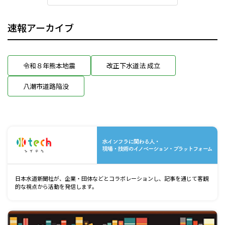
速報アーカイブ
令和８年熊本地震
改正下水道法 成立
八潮市道路陥没
水
日本水道新聞社が、企業・団体などとコラボレーションし、記事を通じて客観
的な視点から活動を発信します。