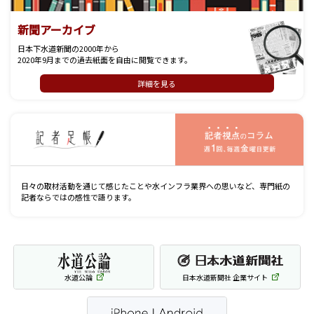
新聞アーカイブ
日本下水道新聞の2000年から
2020年9月までの過去紙面を自由に閲覧できます。
詳細を見る
記
日々の取材活動を通じて感じたことや水インフラ業界への思いなど、専門紙の
記者ならではの感性で語ります。
水道公論
日本水道新聞社 企業サイト