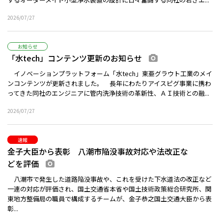
2026/07/27
お知らせ
「水tech」コンテンツ更新のお知らせ
画像あり
イノベーションプラットフォーム「水tech」東亜グラウト工業のメイ
ンコンテンツが更新されました。 長年にわたりアイスピグ事業に携わ
ってきた同社のエンジニアに管内洗浄技術の革新性、ＡＩ技術との融...
2026/07/27
速報
金子大臣から表彰 八潮市陥没事故対応や法改正な
どを評価
画像あり
八潮市で発生した道路陥没事故や、これを受けた下水道法の改正など
一連の対応が評価され、国土交通省本省や国土技術政策総合研究所、関
東地方整備局の職員で構成するチームが、金子恭之国土交通大臣から表
彰...