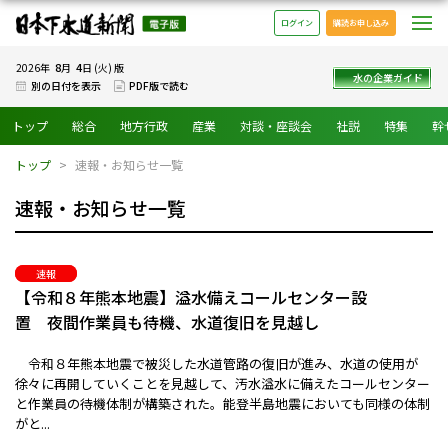
日本下水道新聞 電子版
メ
ログイン
購読お申し込み
8
4
2026年
月
日 (火) 版
水の企業ガイド
別の日付を表示
PDF版で読む
トップ
総合
地方行政
産業
対談・座談会
社説
特集
幹
トップ
速報・お知らせ一覧
速報・お知らせ一覧
速報
【令和８年熊本地震】溢水備えコールセンター設
置 夜間作業員も待機、水道復旧を見越し
令和８年熊本地震で被災した水道管路の復旧が進み、水道の使用が
徐々に再開していくことを見越して、汚水溢水に備えたコールセンター
と作業員の待機体制が構築された。能登半島地震においても同様の体制
がと...