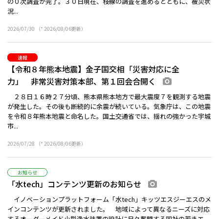
の０次調査が完了。３０日現在、枝線の調査を進めるとともに、被災状
況...
2026/07/30 （* 2026/08/06更新）
速報
【令和８年熊本地震】金子国交相「災害対応に全
力」 非常災害対策本部、第１回会合開く
画像あり
２８日１６時２７分頃、熊本県熊本地方で最大震度７を観測する地震
が発生した。その後も断続的に余震が続いている。気象庁は、この地震
を令和８年熊本地震と命名した。国土交通省では、揺れの強かった宇城
市...
2026/07/28 （* 2026/08/06更新）
お知らせ
「水tech」コンテンツ更新のお知らせ
画像あり
イノベーションプラットフォーム「水tech」キッツエスジーエスのメ
インコンテンツが更新されました。 地域によって異なるニーズに対応
するオーダーメイド小型浄水装置の設計に日々奮闘する同社の若きエ...