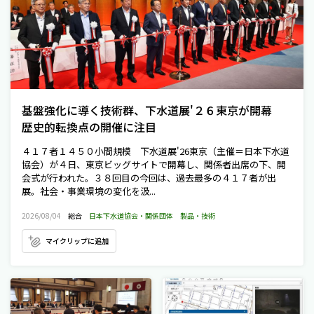
基盤強化に導く技術群、下水道展'２６東京が開幕
歴史的転換点の開催に注目
４１７者１４５０小間規模 下水道展'26東京（主催＝日本下水道
協会）が４日、東京ビッグサイトで開幕し、関係者出席の下、開
会式が行われた。３８回目の今回は、過去最多の４１７者が出
展。社会・事業環境の変化を汲...
2026/08/04
総合
日本下水道協会・関係団体
製品・技術
マイクリップに追加
東西三河で新組織設立へ 愛知県、基
共