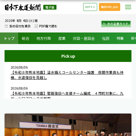
日本下水道新聞 電子版
メ
ログイン
購読お申し込み
8
4
2026年
月
日 (火) 版
水の企業ガイド
別の日付を表示
PDF版で読む
トップ
総合
地方行政
産業
対談・座談会
社説
特集
幹
Pick up
2026/08/06
【令和８年熊本地震】溢水備えコールセンター設置 夜間作業員も待
機、水道復旧を見越し
2026/08/06
【令和８年熊本地震】管路復旧へ支援チーム編成 ４市町対象に、九
州・山口ブロックが参画
基