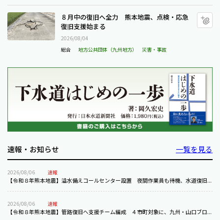
８月中の復旧へ全力 熊本地震、点検・応急復旧支援始
８月中の復旧へ全力 熊本地震、点検・応急
マ
復旧支援始まる
2026/08/04
総合
地方公共団体（九州地方）
災害・事故
速報・お知らせ
一覧を見る
2026/08/06
速報
【令和８年熊本地震】溢水備えコールセンター設置 夜間作業員も待機、水道復旧...
2026/08/06
速報
【令和８年熊本地震】管路復旧へ支援チーム編成 ４市町対象に、九州・山口ブロ...