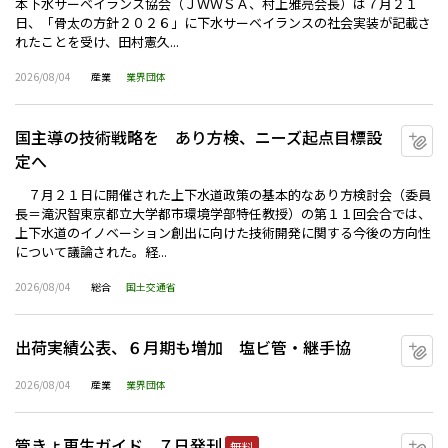
本下水サーベイランス協会（ＪＷＷＳＡ、村上雅亮会長）は７月２１
日、「骨太の方針２０２６」に下水サーベイランスの社会実装が記載さ
れたことを受け、田村憲久...
2026/08/04
産業
業界団体
国主導の技術戦略を あり方検、ニーズ起点目標設
マ
定へ
７月２１日に開催された上下水道政策の基本的なあり方検討会（委員
長＝滝沢智東京都立大学都市環境学部特任教授）の第１１回会合では、
上下水道のイノベーション創出に向けた技術開発に関する今後の方向性
について議論された。経...
2026/08/04
総合
国土交通省
出荷実績公表、６月期も増加 塩ビ管・継手協
マ
2026/08/04
産業
業界団体
管きょ更生ガイド、７日発刊
マ
無料