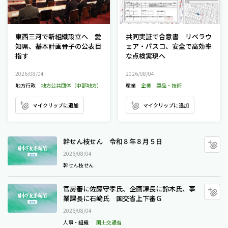
東西三河で新組織設立へ 愛
共同実証で合意書 リベラウ
知県、基本計画骨子の公表目
ェア・パスコ、安全で高効率
指す
な点検実現へ
2026/08/04
2026/08/04
地方行政
地方公共団体（中部地方）
産業
企業
製品・技術
マイクリップに追加
マイクリップに追加
幹せん枝せん 令和８年８月５日
幹せん枝せん 令和８年８月５日
マ
2026/08/04
幹せん枝せん
官房審に佐藤守孝氏、企画課長に鈴木氏、事業課長に石
官房審に佐藤守孝氏、企画課長に鈴木氏、事
マ
業課長に石﨑氏 国交省上下審Ｇ
2026/08/04
人事・組織
国土交通省