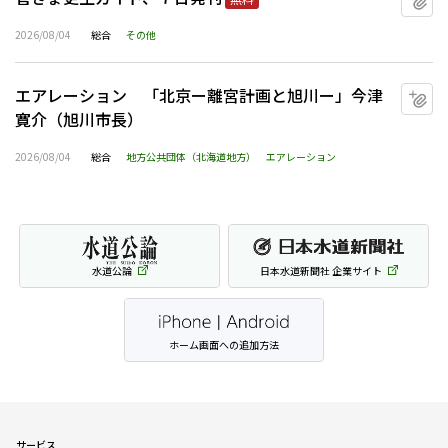
2026/08/04
総合
その他
エアレーション 「北京ー離宮計画と旭川ー」今津
マ
寛介（旭川市長）
2026/08/04
総合
地方公共団体（北海道地方）
エアレーション
水道公論
日本水道新聞社 企業サイト
ホーム画面への追加方法
サービス