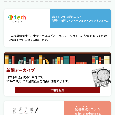
水
日本水道新聞社が、企業・団体などとコラボレーションし、記事を通じて客観
的な視点から活動を発信します。
新聞アーカイブ
日本下水道新聞の2000年から
2020年9月までの過去紙面を自由に閲覧できます。
詳細を見る
記