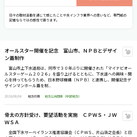
日々の取材活動を通じて感じたことや水インフラ業界への思いなど、専門紙の
記者ならではの感性で語ります。
オールスター開催を記念 富山市、ＮＰＢとデザイ
マ
ン蓋制作
富山市上下水道局は、同市で３０年ぶりに開催された「マイナビオー
ルスターゲーム２０２６」を盛り上げるとともに、下水道への興味・関
心を持ってもらうため、日本野球機構（ＮＰＢ）と連携し、開催記念デ
ザインマンホール蓋を制...
2026/08/04
地方行政
地方公共団体（中部地方）
骨太の方針受け、要望活動を実施 ＣＰＷＳ・ＪＷ
マ
ＷＳＡ
全国下水サーベイランス推進協議会（ＣＰＷＳ、片山浩之会長）と日