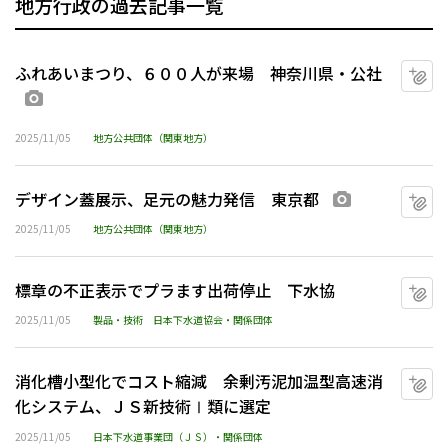
地方行政の過去記事一覧
ふれあいまつり、６００人が来場 神奈川県・公社
マ
画像あり
2025/11/05
地方公共団体（関東地方）
デザイン蓋展示、足元の魅力発信 東京都
マ
画像あり
2025/11/05
地方公共団体（関東地方）
標章の不正表示でプラます出荷停止 下水協
マ
2025/11/05
製品・技術
日本下水道協会・関係団体
消化槽小型化でコスト縮減 余剰汚泥加温型高速消
マ
化システム、ＪＳ新技術Ⅰ類に選定
2025/11/05
日本下水道事業団（ＪＳ）・関係団体