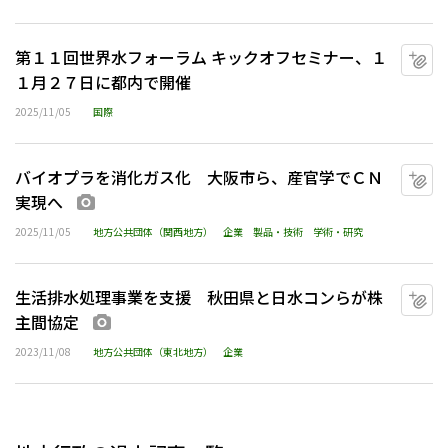
第１１回世界水フォーラム キックオフセミナー、１
マ
１月２７日に都内で開催
2025/11/05
国際
バイオプラを消化ガス化 大阪市ら、産官学でＣＮ
マ
実現へ
画像あり
2025/11/05
地方公共団体（関西地方）
企業
製品・技術
学術・研究
生活排水処理事業を支援 秋田県と日水コンらが株
マ
主間協定
画像あり
2023/11/08
地方公共団体（東北地方）
企業