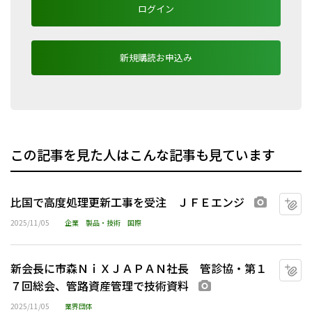
ログイン
新規購読お申込み
この記事を見た人はこんな記事も見ています
比国で高度処理更新工事を受注 ＪＦＥエンジ
マ
画像あり
2025/11/05
企業
製品・技術
国際
新会長に市森ＮｉＸＪＡＰＡＮ社長 管診協・第１
マ
７回総会、管路資産管理で技術資料
画像あり
2025/11/05
業界団体