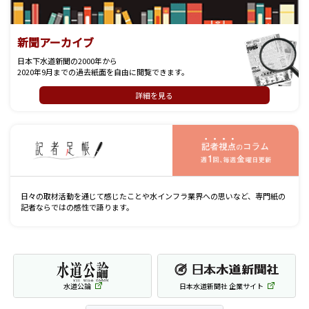
新聞アーカイブ
日本下水道新聞の2000年から
2020年9月までの過去紙面を自由に閲覧できます。
詳細を見る
記
日々の取材活動を通じて感じたことや水インフラ業界への思いなど、専門紙の
記者ならではの感性で語ります。
水道公論
日本水道新聞社 企業サイト