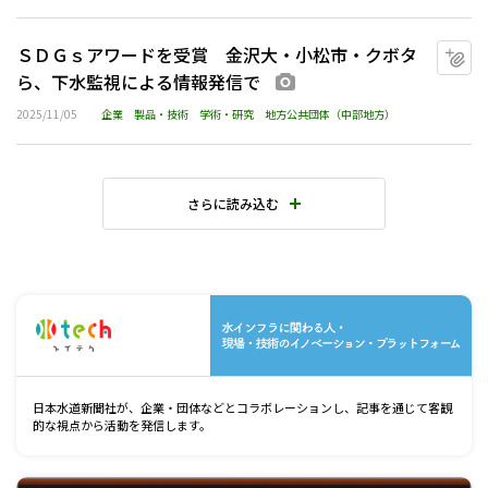
ＳＤＧｓアワードを受賞 金沢大・小松市・クボタ
マ
ら、下水監視による情報発信で
画像あり
2025/11/05
企業
製品・技術
学術・研究
地方公共団体（中部地方）
さらに読み込む
水
日本水道新聞社が、企業・団体などとコラボレーションし、記事を通じて客観
的な視点から活動を発信します。