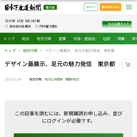
日本下水道新聞 電子版
メ
ログイン
購読お申し込み
11
5
2025年
月
日 (水) 版
水の企業ガイド
別の日付を表示
PDF版で読む
トップ
総合
地方行政
産業
対談・座談会
社説
特集
幹
トップ
地方行政
デザイン蓋展示、足元の魅力発信 東京都
デザイン蓋展示、足元の魅力発信 東京都
マ
2025/11/05
地方行政
地方公共団体（関東地方）
この記事を読むには、新規購読お申し込み、並び
にログインが必要です。