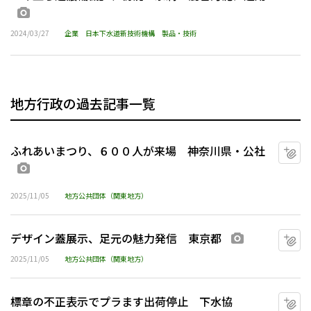
画像あり
2024/03/27
企業
日本下水道新技術機構
製品・技術
地方行政の過去記事一覧
ふれあいまつり、６００人が来場 神奈川県・公社
マ
画像あり
2025/11/05
地方公共団体（関東地方）
デザイン蓋展示、足元の魅力発信 東京都
マ
画像あり
2025/11/05
地方公共団体（関東地方）
標章の不正表示でプラます出荷停止 下水協
マ