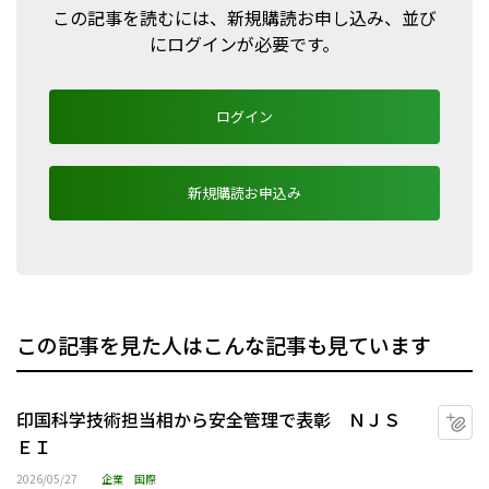
この記事を読むには、新規購読お申し込み、並び
にログインが必要です。
ログイン
新規購読お申込み
この記事を見た人はこんな記事も見ています
印国科学技術担当相から安全管理で表彰 ＮＪＳ
マ
ＥＩ
2026/05/27
企業
国際