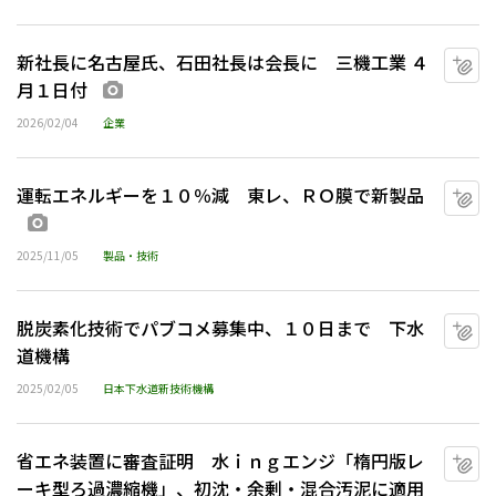
新社長に名古屋氏、石田社長は会長に 三機工業 ４
マ
月１日付
画像あり
2026/02/04
企業
運転エネルギーを１０％減 東レ、ＲＯ膜で新製品
マ
画像あり
2025/11/05
製品・技術
脱炭素化技術でパブコメ募集中、１０日まで 下水
マ
道機構
2025/02/05
日本下水道新技術機構
省エネ装置に審査証明 水ｉｎｇエンジ「楕円版レ
マ
ーキ型ろ過濃縮機」、初沈・余剰・混合汚泥に適用