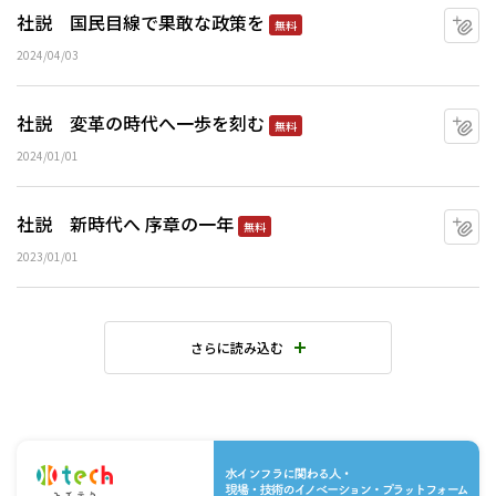
社説 国民目線で果敢な政策を
マ
無料
2024/04/03
社説 変革の時代へ一歩を刻む
マ
無料
2024/01/01
社説 新時代へ 序章の一年
マ
無料
2023/01/01
さらに読み込む
水