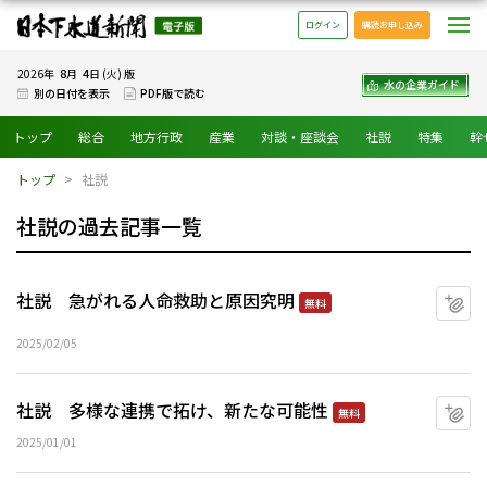
日本下水道新聞 電子版
メ
ログイン
購読お申し込み
8
4
2026年
月
日 (火) 版
水の企業ガイド
別の日付を表示
PDF版で読む
トップ
総合
地方行政
産業
対談・座談会
社説
特集
幹
トップ
社説
社説の過去記事一覧
社説 急がれる人命救助と原因究明
マ
無料
2025/02/05
社説 多様な連携で拓け、新たな可能性
マ
無料
2025/01/01