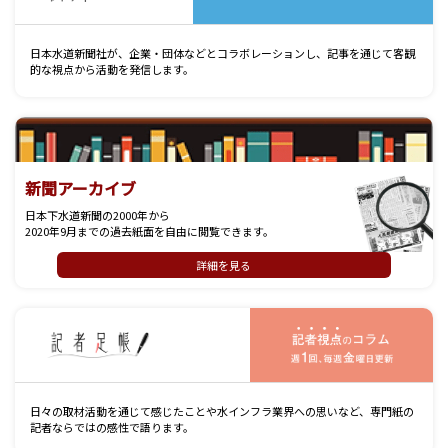
日本水道新聞社が、企業・団体などとコラボレーションし、記事を通じて客観
的な視点から活動を発信します。
新聞アーカイブ
日本下水道新聞の2000年から
2020年9月までの過去紙面を自由に閲覧できます。
詳細を見る
記
日々の取材活動を通じて感じたことや水インフラ業界への思いなど、専門紙の
記者ならではの感性で語ります。