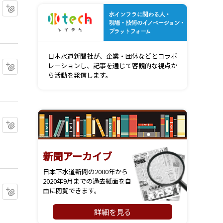
マイクリップに追加
水インフ
日本水道新聞社が、企業・団体などとコラボ
マイクリップに追加
レーションし、記事を通じて客観的な視点か
ら活動を発信します。
マイクリップに追加
新聞アーカイブ
日本下水道新聞の2000年から
2020年9月までの過去紙面を自
マイクリップに追加
由に閲覧できます。
詳細を見る