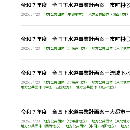
令和７年度 全国下水道事業計画案ー市町村
2025/04/23
地方公共団体（中部地方）
地方公共団体（関西地方）
令和７年度 全国下水道事業計画案ー市町村
2025/04/23
地方公共団体（北海道地方）
地方公共団体（東北地方
令和７年度 全国下水道事業計画案ー流域下
2025/04/23
地方公共団体（北海道地方）
地方公共団体（東北地方
地方公共団体（中国・四国地方）
地方公共団体（九州地方）
令和７年度 全国下水道事業計画案ー大都市
2025/04/23
地方公共団体（北海道地方）
地方公共団体（東北地方
地方公共団体（関西地方）
地方公共団体（中国・四国地方）
地方