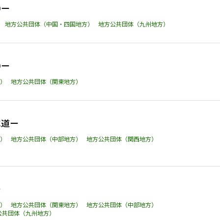
②ー
地方公共団体（中国・四国地方）
地方公共団体（九州地方）
①ー
）
地方公共団体（関東地方）
水道ー
）
地方公共団体（中部地方）
地方公共団体（関西地方）
ー
）
地方公共団体（関東地方）
地方公共団体（中部地方）
公共団体（九州地方）