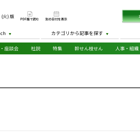
版
 (火) 版
PDF版で読む
別の日付を表示
ch
カテゴリから記事を探す
・座談会
社説
特集
幹せん枝せん
人事・組織