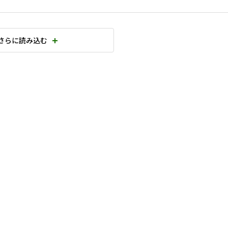
さらに読み込む