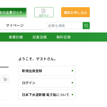
水の企業ガイド
購読お申し込み
ログイン
マイページ
検索
事業計画
記者足帳
無料記事
ようこそ、ゲストさん。
新規会員登録
マイクリップに追加
ログイン
日本下水道新聞 電子版について