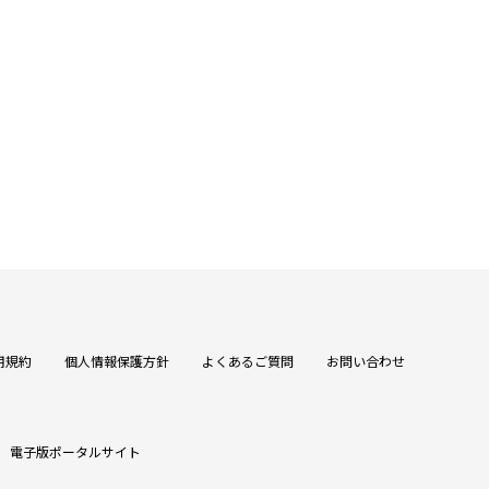
用規約
個人情報保護方針
よくあるご質問
お問い合わせ
電子版ポータルサイト