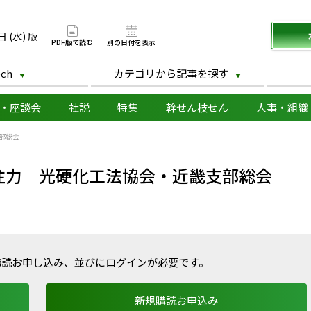
版
日 (水) 版
PDF版で読む
別の日付を表示
ch
カテゴリから記事を探す
・座談会
社説
特集
幹せん枝せん
人事・組織
部総会
注力 光硬化工法協会・近畿支部総会
購読お申し込み、並びにログインが必要です。
新規購読お申込み