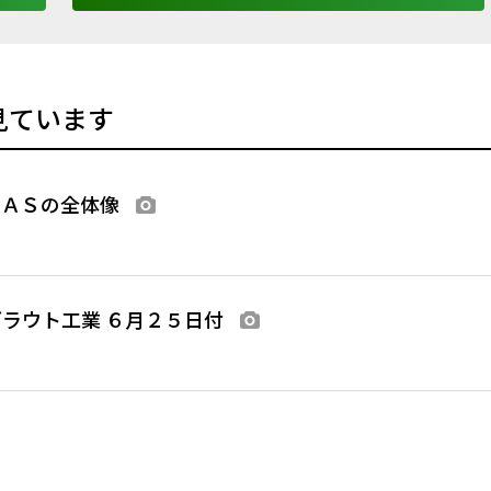
見ています
ＳＡＳの全体像
画像あり
ラウト工業 ６月２５日付
画像あり