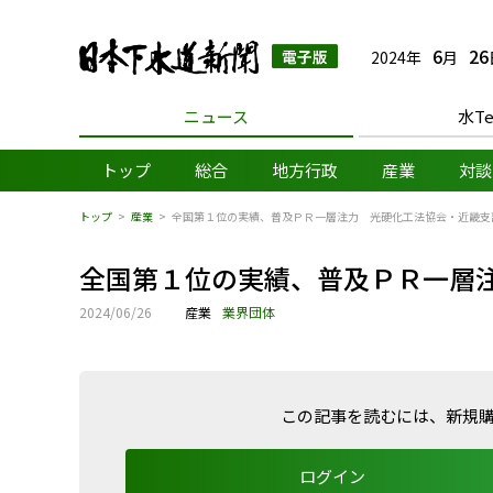
日本下水道新聞 電子
6
26
2024年
月
ニュース
水Te
トップ
総合
地方行政
産業
対談
トップ
産業
全国第１位の実績、普及ＰＲ一層注力 光硬化工法協会・近畿支
全国第１位の実績、普及ＰＲ一層
2024/06/26
産業
業界団体
この記事を読むには、新規
ログイン