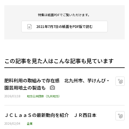
特集は紙面PDFでご覧いただけます。
2021年7月7日の紙面をPDF版で読む
この記事を見た人はこんな記事も見ています
肥料利用の取組みで存在感 北九州市、芋けんぴ・
マ
園芸用培土の製造も
画像あり
2026/03/18
地方公共団体（九州地方）
ＪＣＬａａＳの最新動向を紹介 ＪＲ西日本
マ
2026/02/04
企業