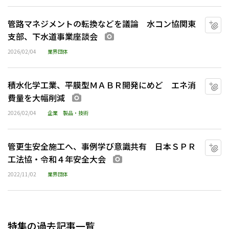
管路マネジメントの転換などを議論 水コン協関東
マ
支部、下水道事業座談会
画像あり
2026/02/04
業界団体
積水化学工業、平膜型ＭＡＢＲ開発にめど エネ消
マ
費量を大幅削減
画像あり
2026/02/04
企業
製品・技術
管更生安全施工へ、事例学び意識共有 日本ＳＰＲ
マ
工法協・令和４年安全大会
画像あり
2022/11/02
業界団体
特集の過去記事一覧