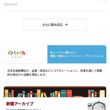
2021/06/02
さらに読み込む
水
日本水道新聞社が、企業・団体などとコラボレーションし、記事を通じて客観
的な視点から活動を発信します。
新聞アーカイブ