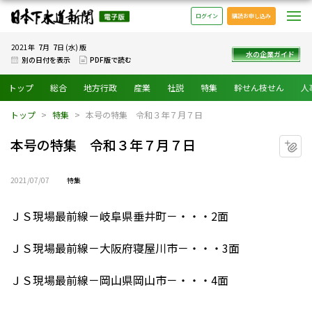
日本下水道新聞 電子版
メ
ログイン
購読お申し込み
7
7
2021年
月
日 (水) 版
水の企業ガイド
別の日付を表示
PDF版で読む
トップ
総合
地方行政
産業
社説
特集
幹せん枝せん
人
トップ
特集
本号の特集 令和３年７月７日
本号の特集 令和３年７月７日
マ
2021/07/07
特集
ＪＳ現場最前線－岐阜県垂井町－・・・2面
ＪＳ現場最前線－大阪府寝屋川市－・・・3面
ＪＳ現場最前線－岡山県岡山市－・・・4面