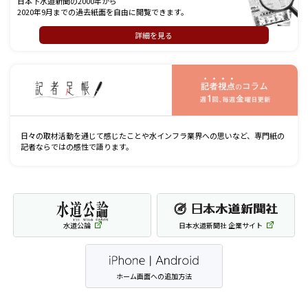
日本下水道新聞の2000年から
2020年9月までの過去紙面を自由に閲覧できます。
詳細を見る
記
日々の取材活動を通じて感じたことや水インフラ業界への思いなど、専門紙の
記者ならではの感性で語ります。
水道公論
日本水道新聞社 企業サイト
ホーム画面への追加方法