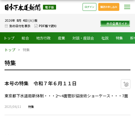
日本下水道新聞 電子版
メ
ログイン
購読お申し込み
8
4
2026年
月
日 (火) 版
水の企業ガイド
別の日付を表示
PDF版で読む
トップ
総合
地方行政
産業
対談・座談会
社説
特集
幹
トップ
特集
特集
本号の特集 令和７年６月１１日
マ
東京都下水道局新体制・・・2～4面管診協技術ショーケース・・・7面
2025/06/11
特集