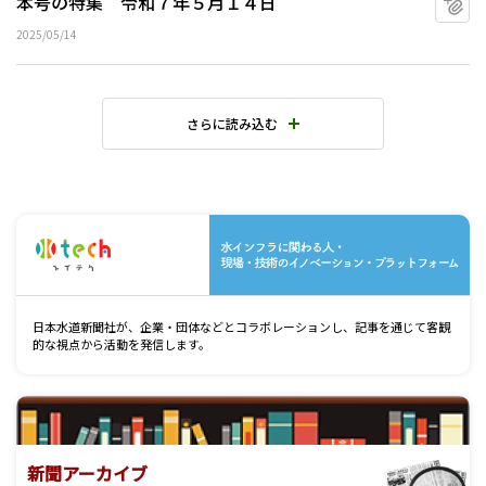
本号の特集 令和７年５月１４日
2025/05/14
さらに読み込む
水
日本水道新聞社が、企業・団体などとコラボレーションし、記事を通じて客観
的な視点から活動を発信します。
新聞アーカイブ