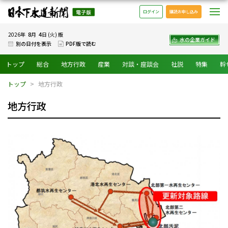
日本下水道新聞 電子版
メ
ログイン
購読お申し込み
8
4
2026年
月
日 (火) 版
水の企業ガイド
別の日付を表示
PDF版で読む
トップ
総合
地方行政
産業
対談・座談会
社説
特集
幹
トップ
地方行政
地方行政