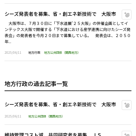
シーズ発表者を募集、省・創エネ新技術で 大阪市
マ
大阪市は、７月３０日に「下水道展’２５大阪」の併催企画としてイ
ンテックス大阪で開催する「下水道における産学連携に向けたシーズ発
表会」の発表者を今月２０日まで募集している。 発表会は、２０５０
年...
2025/06/11
地方行政
地方公共団体（関西地方）
地方行政の過去記事一覧
シーズ発表者を募集、省・創エネ新技術で 大阪市
マ
2025/06/11
地方公共団体（関西地方）
維持管理コスト減、共同研究者を募集 ＪＳ
マ