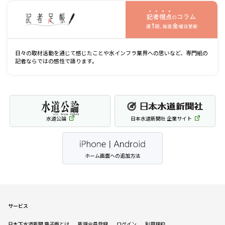
記
日々の取材活動を通じて感じたことや水インフラ業界への思いなど、専門紙の
記者ならではの感性で語ります。
水道公論
日本水道新聞社 企業サイト
ホーム画面への追加方法
サービス
日本下水道新聞 電子版とは
新規会員登録
ログイン
利用規約