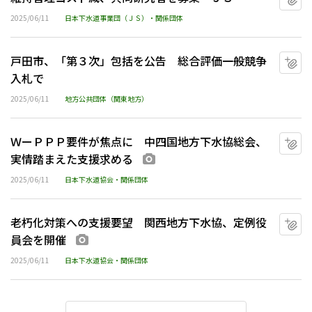
2025/06/11
日本下水道事業団（ＪＳ）・関係団体
戸田市、「第３次」包括を公告 総合評価一般競争
マ
入札で
2025/06/11
地方公共団体（関東地方）
ＷーＰＰＰ要件が焦点に 中四国地方下水協総会、
マ
実情踏まえた支援求める
画像あり
2025/06/11
日本下水道協会・関係団体
老朽化対策への支援要望 関西地方下水協、定例役
マ
員会を開催
画像あり
2025/06/11
日本下水道協会・関係団体