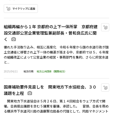
マイクリップに追加
組織再編から１年 京都府の上下一体所掌 京都府建
マ
設交通部公営企業管理監兼副部長・曽和良広氏に聞
く
画像あり
優れた手法取り込み、相互に高度化 令和６年度から国の水道行政が国
土交通省に移管され上下一体の機運が高まる中、京都府では５、６年度
の組織改正によって公営企業の経営・事務部門を集約、さらに府営水道
と...
2025/06/11
地方行政
地方公共団体（関西地方）
国庫補助要件見直しを 関東地方下水協総会、３０
マ
議題を上程
画像あり
関東地方下水道協会は５月２６日、第１４回総会をウェブ方式で開
催。会員提出議題を含む５議案を審議、承認した。 冒頭、会長を務め
る横浜市下水道河川局の遠藤賢也局長の代理として、同局マネジメント