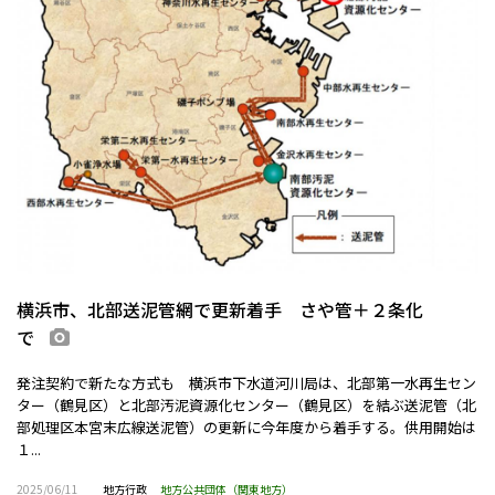
横浜市、北部送泥管網で更新着手 さや管＋２条化
で
画像あり
発注契約で新たな方式も 横浜市下水道河川局は、北部第一水再生セン
ター（鶴見区）と北部汚泥資源化センター（鶴見区）を結ぶ送泥管（北
部処理区本宮末広線送泥管）の更新に今年度から着手する。供用開始は
１...
2025/06/11
地方行政
地方公共団体（関東地方）