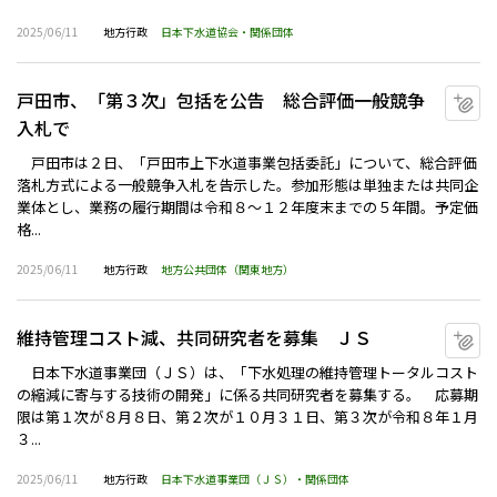
2025/06/11
地方行政
日本下水道協会・関係団体
戸田市、「第３次」包括を公告 総合評価一般競争
マ
入札で
戸田市は２日、「戸田市上下水道事業包括委託」について、総合評価
落札方式による一般競争入札を告示した。参加形態は単独または共同企
業体とし、業務の履行期間は令和８～１２年度末までの５年間。予定価
格...
2025/06/11
地方行政
地方公共団体（関東地方）
維持管理コスト減、共同研究者を募集 ＪＳ
マ
日本下水道事業団（ＪＳ）は、「下水処理の維持管理トータルコスト
の縮減に寄与する技術の開発」に係る共同研究者を募集する。 応募期
限は第１次が８月８日、第２次が１０月３１日、第３次が令和８年１月
３...
2025/06/11
地方行政
日本下水道事業団（ＪＳ）・関係団体