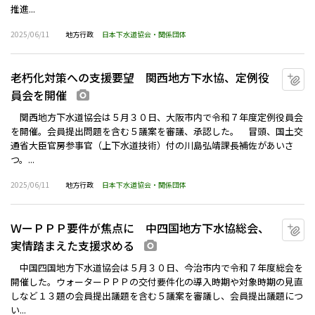
推進...
2025/06/11
地方行政
日本下水道協会・関係団体
老朽化対策への支援要望 関西地方下水協、定例役
マ
員会を開催
画像あり
関西地方下水道協会は５月３０日、大阪市内で令和７年度定例役員会
を開催。会員提出問題を含む５議案を審議、承認した。 冒頭、国土交
通省大臣官房参事官（上下水道技術）付の川島弘靖課長補佐があいさ
つ。...
2025/06/11
地方行政
日本下水道協会・関係団体
ＷーＰＰＰ要件が焦点に 中四国地方下水協総会、
マ
実情踏まえた支援求める
画像あり
中国四国地方下水道協会は５月３０日、今治市内で令和７年度総会を
開催した。ウォーターＰＰＰの交付要件化の導入時期や対象時期の見直
しなど１３題の会員提出議題を含む５議案を審議し、会員提出議題につ
い...