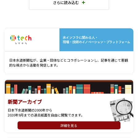
さらに読み込む
水
日本水道新聞社が、企業・団体などとコラボレーションし、記事を通じて客観
的な視点から活動を発信します。
新聞アーカイブ
日本下水道新聞の2000年から
2020年9月までの過去紙面を自由に閲覧できます。
詳細を見る