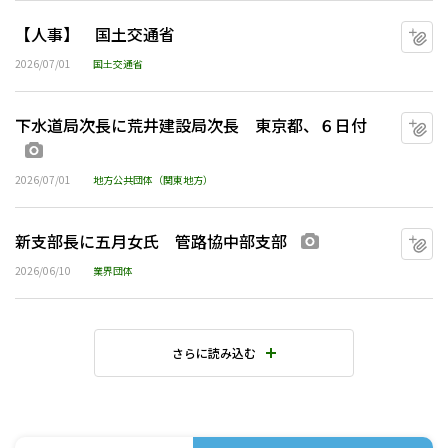
【人事】 国土交通省
マ
2026/07/01
国土交通省
下水道局次長に荒井建設局次長 東京都、６日付
マ
画像あり
2026/07/01
地方公共団体（関東地方）
新支部長に五月女氏 管路協中部支部
マ
画像あり
2026/06/10
業界団体
さらに読み込む
水