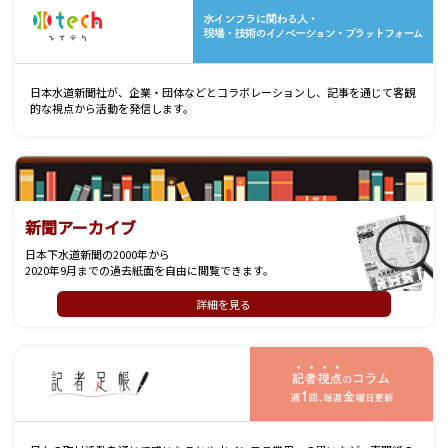
日本水道新聞社が、企業・団体などとコラボレーションし、記事を通じて客観
的な視点から活動を発信します。
新聞アーカイブ
日本下水道新聞の2000年から
2020年9月までの過去紙面を自由に閲覧できます。
詳細を見る
記