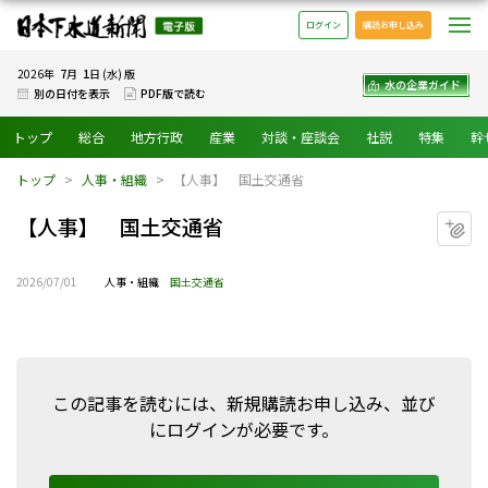
日本下水道新聞 電子版
メ
ログイン
購読お申し込み
7
1
2026年
月
日 (水) 版
水の企業ガイド
別の日付を表示
PDF版で読む
トップ
総合
地方行政
産業
対談・座談会
社説
特集
幹
トップ
人事・組織
【人事】 国土交通省
【人事】 国土交通省
マ
2026/07/01
人事・組織
国土交通省
この記事を読むには、新規購読お申し込み、並び
にログインが必要です。