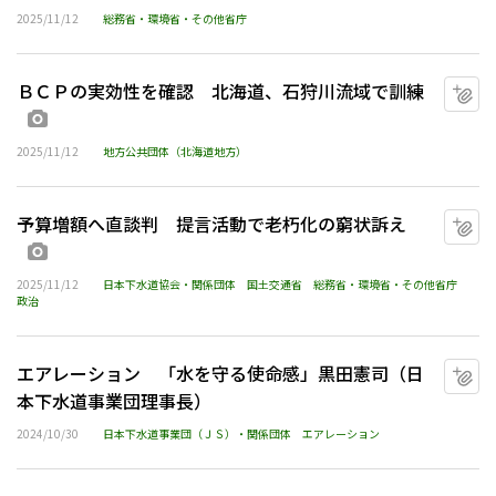
2025/11/12
総務省・環境省・その他省庁
ＢＣＰの実効性を確認 北海道、石狩川流域で訓練
マ
画像あり
2025/11/12
地方公共団体（北海道地方）
予算増額へ直談判 提言活動で老朽化の窮状訴え
マ
画像あり
2025/11/12
日本下水道協会・関係団体
国土交通省
総務省・環境省・その他省庁
政治
エアレーション 「水を守る使命感」黒田憲司（日
マ
本下水道事業団理事長）
2024/10/30
日本下水道事業団（ＪＳ）・関係団体
エアレーション