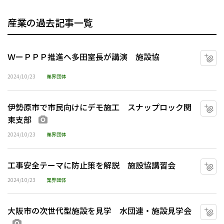
産業の過去記事一覧
ＷーＰＰＰ推進へ多田室長が講演 施設協
マ
2024/10/23
業界団体
伊勢原市で市民向けにデモ施工 スナップロック関
マ
東支部
画像あり
2024/10/23
業界団体
工事安全テーマに防止策を解説 施設協講習会
マ
2024/10/23
業界団体
大阪市の次世代型施設を見学 水団連・施設見学会
マ
画像あり