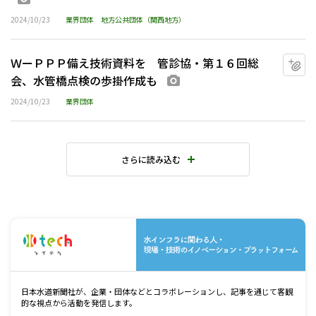
2024/10/23
業界団体
地方公共団体（関西地方）
ＷーＰＰＰ備え技術資料を 管診協・第１６回総
マ
会、水管橋点検の歩掛作成も
画像あり
2024/10/23
業界団体
さらに読み込む
水
日本水道新聞社が、企業・団体などとコラボレーションし、記事を通じて客観
的な視点から活動を発信します。