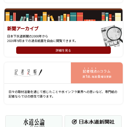
新聞アーカイブ
日本下水道新聞の2000年から
2020年9月までの過去紙面を自由に閲覧できます。
詳細を見る
記
日々の取材活動を通じて感じたことや水インフラ業界への思いなど、専門紙の
記者ならではの感性で語ります。