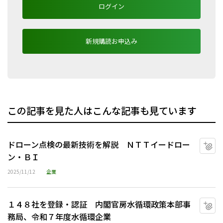
ログイン
新規購読お申込み
この記事を見た人はこんな記事も見ています
ドローン点検の最新技術を解説 ＮＴＴイードロー
マ
ン・ＢＩ
2025/11/12
企業
１４８社を登録・認証 内閣官房水循環政策本部事
マ
務局、令和７年度水循環企業