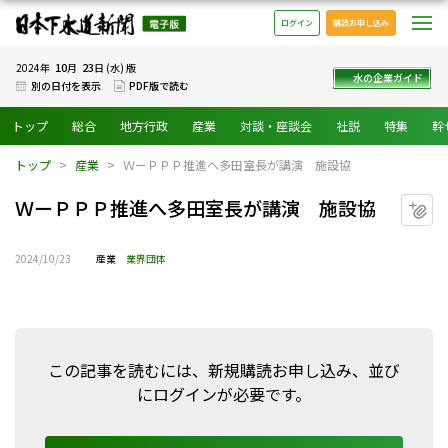
日本下水道新聞 電子版
メ
ログイン
購読お申し込み
10
23
2024年
月
日 (水) 版
水の企業ガイド
別の日付を表示
PDF版で読む
トップ
総合
地方行政
産業
対談・座談会
社説
特集
幹
トップ
産業
ＷーＰＰＰ推進へ多田室長が講演 施設協
ＷーＰＰＰ推進へ多田室長が講演 施設協
マ
2024/10/23
産業
業界団体
この記事を読むには、新規購読お申し込み、並び
にログインが必要です。