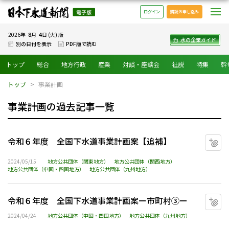
日本下水道新聞 電子版
メ
ログイン
購読お申し込み
8
4
2026年
月
日 (火) 版
水の企業ガイド
別の日付を表示
PDF版で読む
トップ
総合
地方行政
産業
対談・座談会
社説
特集
幹
トップ
事業計画
事業計画の過去記事一覧
令和６年度 全国下水道事業計画案【追補】
マ
2024/05/15
地方公共団体（関東地方）
地方公共団体（関西地方）
地方公共団体（中国・四国地方）
地方公共団体（九州地方）
令和６年度 全国下水道事業計画案ー市町村③ー
マ
2024/04/24
地方公共団体（中国・四国地方）
地方公共団体（九州地方）