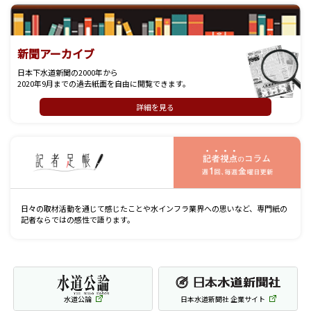
新聞アーカイブ
日本下水道新聞の2000年から
2020年9月までの過去紙面を自由に閲覧できます。
詳細を見る
記
日々の取材活動を通じて感じたことや水インフラ業界への思いなど、専門紙の
記者ならではの感性で語ります。
水道公論
日本水道新聞社 企業サイト