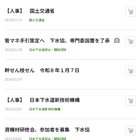
【人事】 国土交通省
マ
2026/07/15
国土交通省
管マネ手引策定へ 下水協、専門委設置を了承
マ
画像あり
2026/01/28
日本下水道協会・関係団体
幹せん枝せん 令和８年１月７日
マ
2026/01/07
【人事】 日本下水道新技術機構
マ
2025/10/01
日本下水道新技術機構
資機材研修会、参加者を募集 下水協
マ
2022/06/01
日本下水道協会・関係団体