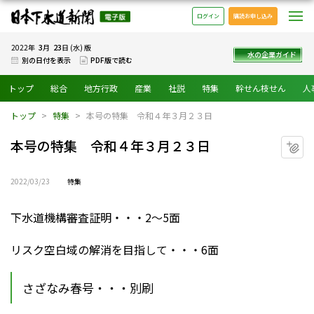
日本下水道新聞 電子版
メ
ログイン
購読お申し込み
3
23
2022年
月
日 (水) 版
水の企業ガイド
別の日付を表示
PDF版で読む
トップ
総合
地方行政
産業
社説
特集
幹せん枝せん
人
トップ
特集
本号の特集 令和４年３月２３日
本号の特集 令和４年３月２３日
マ
2022/03/23
特集
下水道機構審査証明・・・2～5面
リスク空白域の解消を目指して・・・6面
さざなみ春号・・・別刷