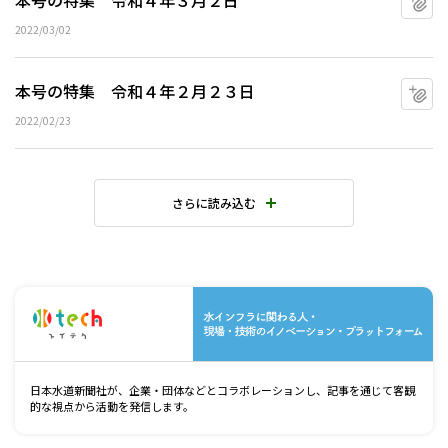
本号の特集 令和４年３月２日
2022/03/02
本号の特集 令和４年２月２３日
マ
2022/02/23
さらに読み込む
水
日本水道新聞社が、企業・団体などとコラボレーションし、記事を通じて客観
的な視点から活動を発信します。