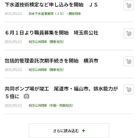
下水道技術検定など申し込みを開始 ＪＳ
マ
2021/05/12
日本下水道事業団（ＪＳ）・関係団体
６月１日より職員募集を開始 埼玉県公社
マ
2021/05/12
地方公共団体（関東地方）
包括的管理委託次期手続きを開始 横浜市
マ
2021/05/12
地方公共団体（関東地方）
共同ポンプ場が竣工 尾道市・福山市、排水能力が
マ
５倍に
画像あり
2021/05/12
地方公共団体（中国・四国地方）
さらに読み込む