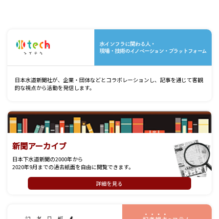
水
日本水道新聞社が、企業・団体などとコラボレーションし、記事を通じて客観
的な視点から活動を発信します。
新聞アーカイブ
日本下水道新聞の2000年から
2020年9月までの過去紙面を自由に閲覧できます。
詳細を見る
記