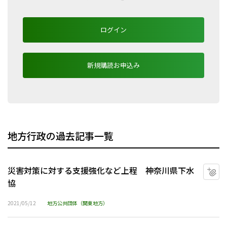
ログイン
新規購読お申込み
地方行政の過去記事一覧
災害対策に対する支援強化など上程 神奈川県下水
マ
協
2021/05/12
地方公共団体（関東地方）