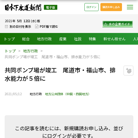
日本下水道新聞 電子版
メ
ログイン
購読お申し込み
5
12
2021年
月
日 (水) 版
水の企業ガイド
別の日付を表示
PDF版で読む
トップ
総合
地方行政
産業
社説
特集
幹せん枝せん
人
トップ
地方行政
共同ポンプ場が竣工 尾道市・福山市、排水能力が５倍に
共同ポンプ場が竣工 尾道市・福山市、排
マ
水能力が５倍に
2021/05/12
地方行政
地方公共団体（中国・四国地方）
この記事を読むには、新規購読お申し込み、並び
にログインが必要です。