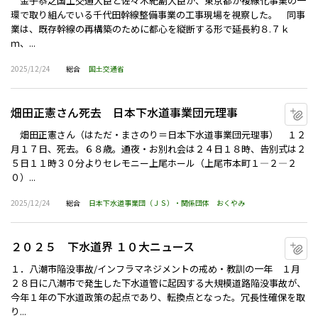
金子恭之国土交通大臣と佐々木紀副大臣が、東京都が複線化事業の一
環で取り組んでいる千代田幹線整備事業の工事現場を視察した。 同事
業は、既存幹線の再構築のために都心を縦断する形で延長約８.７ｋ
ｍ、...
2025/12/24
総合
国土交通省
畑田正憲さん死去 日本下水道事業団元理事
マ
畑田正憲さん（はただ・まさのり＝日本下水道事業団元理事） １２
月１７日、死去。６８歳。通夜・お別れ会は２４日１８時、告別式は２
５日１１時３０分よりセレモニー上尾ホール（上尾市本町１―２―２
０）...
2025/12/24
総合
日本下水道事業団（ＪＳ）・関係団体
おくやみ
２０２５ 下水道界 １０大ニュース
マ
１．八潮市陥没事故/インフラマネジメントの戒め・教訓の一年 １月
２８日に八潮市で発生した下水道管に起因する大規模道路陥没事故が、
今年１年の下水道政策の起点であり、転換点となった。冗長性確保を取
り...