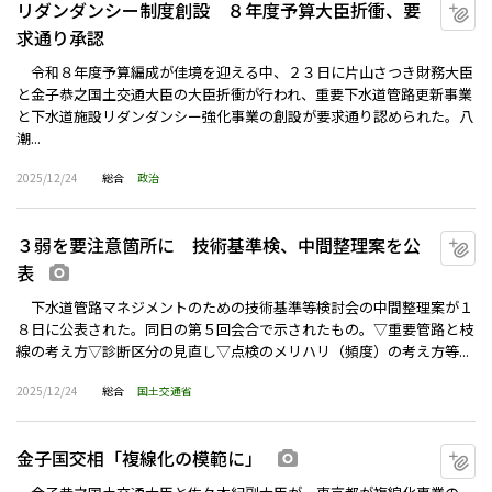
リダンダンシー制度創設 ８年度予算大臣折衝、要
マ
求通り承認
令和８年度予算編成が佳境を迎える中、２３日に片山さつき財務大臣
と金子恭之国土交通大臣の大臣折衝が行われ、重要下水道管路更新事業
と下水道施設リダンダンシー強化事業の創設が要求通り認められた。八
潮...
2025/12/24
総合
政治
３弱を要注意箇所に 技術基準検、中間整理案を公
マ
表
画像あり
下水道管路マネジメントのための技術基準等検討会の中間整理案が１
８日に公表された。同日の第５回会合で示されたもの。▽重要管路と枝
線の考え方▽診断区分の見直し▽点検のメリハリ（頻度）の考え方――等...
2025/12/24
総合
国土交通省
金子国交相「複線化の模範に」
マ
画像あり