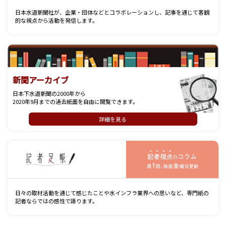
日本水道新聞社が、企業・団体などとコラボレーションし、記事を通じて客観
的な視点から活動を発信します。
新聞アーカイブ
日本下水道新聞の2000年から
2020年9月までの過去紙面を自由に閲覧できます。
詳細を見る
記
日々の取材活動を通じて感じたことや水インフラ業界への思いなど、専門紙の
記者ならではの感性で語ります。