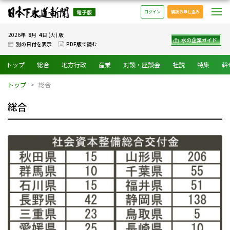
日本下水道新聞 電子版
メ
ログイン
購読お申し込み
8
4
2026年
月
日 (火) 版
水の企業ガイド
別の日付を表示
PDF版で読む
トップ
総合
地方行政
産業
対談・座談会
社説
特集
幹
トップ
総合
総合