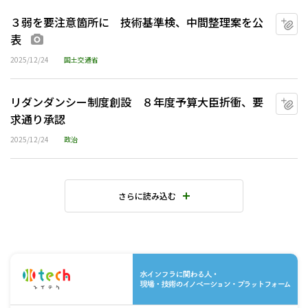
３弱を要注意箇所に 技術基準検、中間整理案を公
マ
表
画像あり
2025/12/24
国土交通省
リダンダンシー制度創設 ８年度予算大臣折衝、要
マ
求通り承認
2025/12/24
政治
さらに読み込む
水