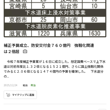
補正予算成立、防安交付金７６０億円 強靱化関連
は２倍超
画像あり
令和７年度補正予算案が１６日に成立した。想定国費ベースで上下水
道は対前年度比１.３２倍となる１５２１億円、さらに国土強靱化関係
でみると２.０６倍となる１４７４億円の予算を確保した。 下水道分
の...
2025/12/24
総合
政治
マイクリップに追加