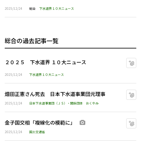
2025/12/24
総合
下水道界１０大ニュース
総合の過去記事一覧
２０２５ 下水道界 １０大ニュース
マ
2025/12/24
下水道界１０大ニュース
畑田正憲さん死去 日本下水道事業団元理事
マ
2025/12/24
日本下水道事業団（ＪＳ）・関係団体
おくやみ
金子国交相「複線化の模範に」
マ
画像あり
2025/12/24
国土交通省