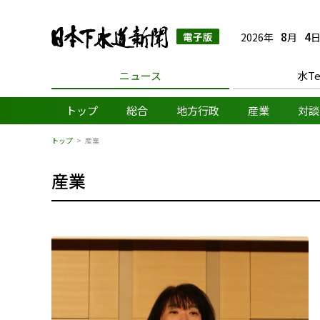
日本下水道新聞 電子
8
4
2026年
月
日
ニュース
水Te
トップ
総合
地方行政
産業
対談
トップ
産業
産業