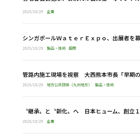
2025/10/29
企業
シンガポールＷａｔｅｒＥｘｐｏ、出展者を
2025/10/29
製品・技術
国際
管路内施工現場を視察 大西熊本市長「早期
2025/10/29
地方公共団体（九州地方）
製品・技術
〝継承〟と〝新化〟へ 日本ヒューム、創立
2025/10/29
企業