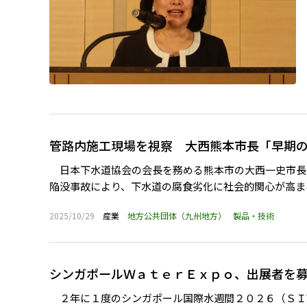
管路内施工現場を視察 大西熊本市長「早期
日本下水道協会の会長を務める熊本市の大西一史市長
陥没事故により、下水道の腐食劣化に社会的関心が高まる
2025/10/29
産業
地方公共団体（九州地方）
製品・技術
シンガポールＷａｔｅｒＥｘｐｏ、出展者を
２年に１度のシンガポール国際水週間２０２６（ＳＩ