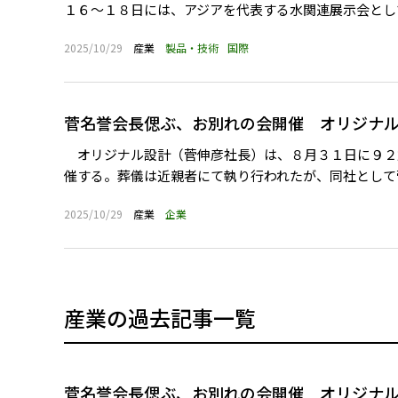
１６～１８日には、アジアを代表する水関連展示会として
2025/10/29
産業
製品・技術
国際
菅名誉会長偲ぶ、お別れの会開催 オリジナ
オリジナル設計（菅伸彦社長）は、８月３１日に９２
催する。葬儀は近親者にて執り行われたが、同社として菅
2025/10/29
産業
企業
産業の過去記事一覧
菅名誉会長偲ぶ、お別れの会開催 オリジナ