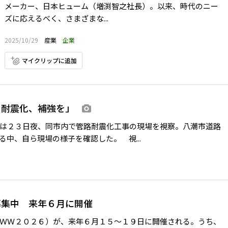
メーカー、日本ヒューム（増渕智之社長）。以来、時代のニー
ズに応えるべく、さまざまな...
2025/10/29
産業
企業
マイクリップに追加
の耐震化、補強を」
画像あり
は２３日夜、同市内で管路耐震化工事の現場を視察。八潮市道路
中、自ら現場の様子を確認した。 視...
募集中 来年６月に開催
ＷＷ２０２６）が、来年６月１５～１９日に開催される。うち、