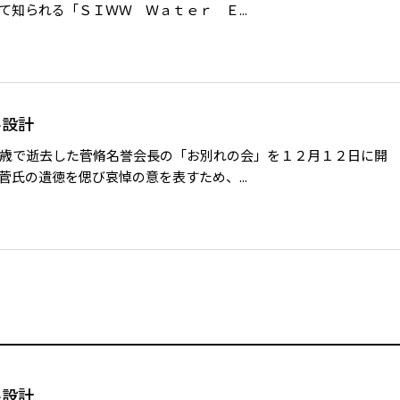
知られる「ＳＩＷＷ Ｗａｔｅｒ Ｅ...
ル設計
歳で逝去した菅脩名誉会長の「お別れの会」を１２月１２日に開
氏の遺徳を偲び哀悼の意を表すため、...
ル設計