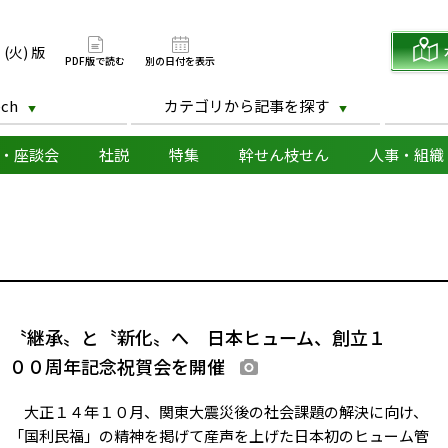
版
 (火) 版
PDF版で読む
別の日付を表示
ch
カテゴリから記事を探す
・座談会
社説
特集
幹せん枝せん
人事・組織
〝継承〟と〝新化〟へ 日本ヒューム、創立１
００周年記念祝賀会を開催
画像あり
大正１４年１０月、関東大震災後の社会課題の解決に向け、
「国利民福」の精神を掲げて産声を上げた日本初のヒューム管