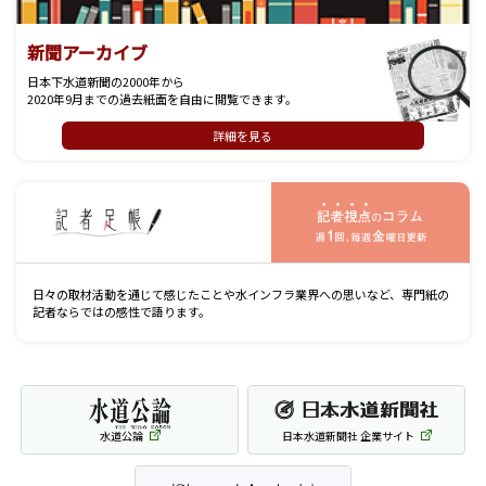
新聞アーカイブ
日本下水道新聞の2000年から
2020年9月までの過去紙面を自由に閲覧できます。
詳細を見る
記
日々の取材活動を通じて感じたことや水インフラ業界への思いなど、専門紙の
記者ならではの感性で語ります。
水道公論
日本水道新聞社 企業サイト