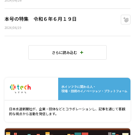
2024/06/26
本号の特集 令和６年６月１９日
マ
2024/06/19
さらに読み込む
水
日本水道新聞社が、企業・団体などとコラボレーションし、記事を通じて客観
的な視点から活動を発信します。