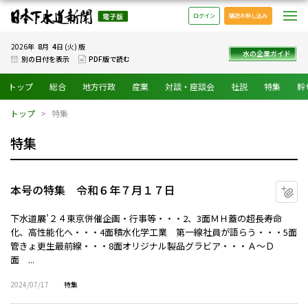
日本下水道新聞 電子版
メ
ログイン
購読お申し込み
8
4
2026年
月
日 (火) 版
水の企業ガイド
別の日付を表示
PDF版で読む
トップ
総合
地方行政
産業
対談・座談会
社説
特集
幹
トップ
特集
特集
本号の特集 令和６年７月１７日
マ
下水道展’２４東京併催企画・行事等・・・2、3面ＭＨ蓋の超長寿命
化、高性能化へ・・・4面積水化学工業 第一線社員が語らう・・・5面
管きょ更生最前線・・・8面オリジナル製品グラビア・・・Ａ～Ｄ
面 ...
2024/07/17
特集