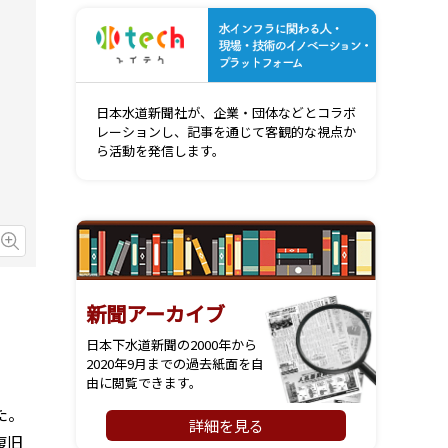
水インフ
日本水道新聞社が、企業・団体などとコラボ
レーションし、記事を通じて客観的な視点か
ら活動を発信します。
画像を拡大
新聞アーカイブ
日本下水道新聞の2000年から
2020年9月までの過去紙面を自
由に閲覧できます。
た。
詳細を見る
復旧