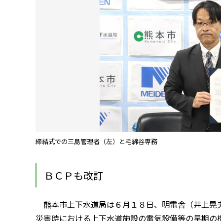
締結式での三島管理者（左）と毛綿谷専務
ＢＣＰも改訂
熊本市上下水道局は６月１８日、明電舎（井上晃夫
災害時における上下水道施設の電気設備等の早期の