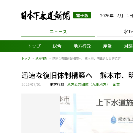
日本下水道新聞 電子
7
1
2026年
月
日
ニュース
水Te
トップ
総合
地方行政
産業
対談
トップ
地方行政
迅速な復旧体制構築へ 熊本市、明電舎と災害協定
迅速な復旧体制構築へ 熊本市、
2026/07/01
地方行政
地方公共団体（九州地方）
企業