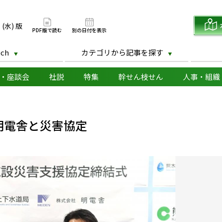
版
 (水) 版
PDF版で読む
別の日付を表示
ch
カテゴリから記事を探す
・座談会
社説
特集
幹せん枝せん
人事・組織
明電舎と災害協定