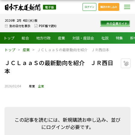
日本下水道新聞 電子版
メ
ログイン
購読お申し込み
2
4
2026年
月
日 (水) 版
水の企業ガイド
別の日付を表示
PDF版で読む
トップ
総合
地方行政
産業
対談・座談会
社説
特集
幹
トップ
産業
ＪＣＬａａＳの最新動向を紹介 ＪＲ西日本
ＪＣＬａａＳの最新動向を紹介 ＪＲ西日
マ
本
2026/02/04
産業
企業
この記事を読むには、新規購読お申し込み、並び
にログインが必要です。