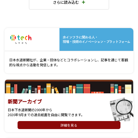
さらに読み込む
水
日本水道新聞社が、企業・団体などとコラボレーションし、記事を通じて客観
的な視点から活動を発信します。
新聞アーカイブ
日本下水道新聞の2000年から
2020年9月までの過去紙面を自由に閲覧できます。
詳細を見る