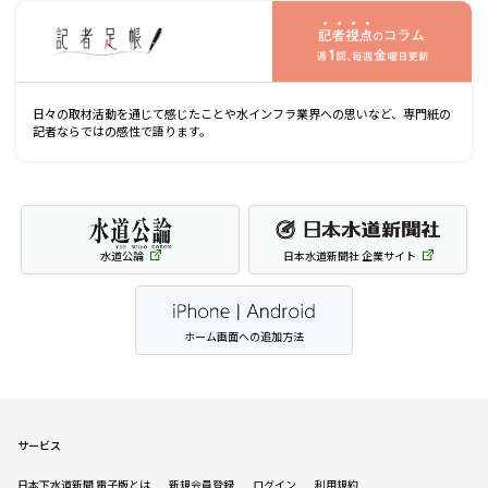
記
日々の取材活動を通じて感じたことや水インフラ業界への思いなど、専門紙の
記者ならではの感性で語ります。
水道公論
日本水道新聞社 企業サイト
ホーム画面への追加方法
サービス
日本下水道新聞 電子版とは
新規会員登録
ログイン
利用規約