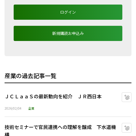
ログイン
新規購読お申込み
産業の過去記事一覧
ＪＣＬａａＳの最新動向を紹介 ＪＲ西日本
マ
2026/02/04
企業
技術セミナーで官民連携への理解を醸成 下水道機
マ
構