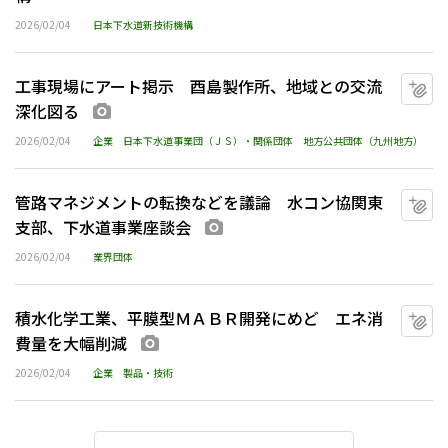
2026/02/04
日本下水道新技術機構
工事現場にアート掲示 酉島製作所、地域との交流
マ
深化図る
画像あり
2026/02/04
企業
日本下水道事業団（ＪＳ）・関係団体
地方公共団体（九州地方）
管路マネジメントの転換などを議論 水コン協関東
マ
支部、下水道事業座談会
画像あり
2026/02/04
業界団体
積水化学工業、平膜型ＭＡＢＲ開発にめど エネ消
マ
費量を大幅削減
画像あり
2026/02/04
企業
製品・技術