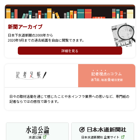
新聞アーカイブ
日本下水道新聞の2000年から
2020年9月までの過去紙面を自由に閲覧できます。
詳細を見る
記
日々の取材活動を通じて感じたことや水インフラ業界への思いなど、専門紙の
記者ならではの感性で語ります。
水道公論
日本水道新聞社 企業サイト