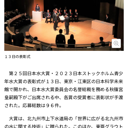
画
１３日の表彰式
第２５回日本水大賞・２０２３日本ストックホルム青少
年水大賞の表彰式が１３日、東京・江東区の日本科学未来
館で開かれ、日本水大賞委員会の名誉総裁を務める秋篠宮
皇嗣殿下がご出席される中、各賞の受賞者に表彰状が手渡
された。応募総数は９６件。
大賞は、北九州市上下水道局の「世界に広がる北九州市
の水に関する技術」に贈られた。このほか、東亜グラウト