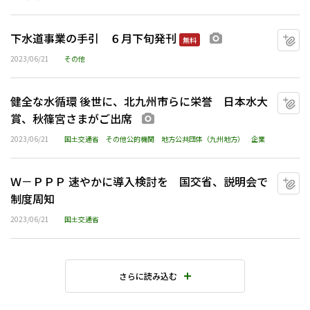
下水道事業の手引 ６月下旬発刊
マ
画像あり
無料
2023/06/21
その他
健全な水循環 後世に、北九州市らに栄誉 日本水大
マ
賞、秋篠宮さまがご出席
画像あり
2023/06/21
国土交通省
その他公的機関
地方公共団体（九州地方）
企業
Ｗ－ＰＰＰ 速やかに導入検討を 国交省、説明会で
マ
制度周知
2023/06/21
国土交通省
さらに読み込む