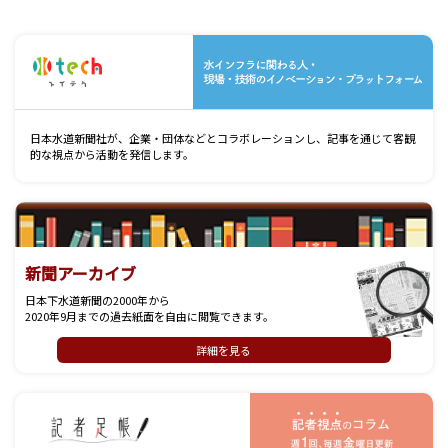
水
日本水道新聞社が、企業・団体などとコラボレーションし、記事を通じて客観
的な視点から活動を発信します。
新聞アーカイブ
日本下水道新聞の2000年から
2020年9月までの過去紙面を自由に閲覧できます。
詳細を見る
記