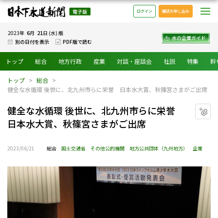
日本下水道新聞 電子版
メ
ログイン
購読お申し込み
6
21
2023年
月
日 (水) 版
水の企業ガイド
別の日付を表示
PDF版で読む
トップ
総合
地方行政
産業
対談・座談会
社説
特集
幹
トップ
総合
健全な水循環 後世に、北九州市らに栄誉 日本水大賞、秋篠宮さまがご出席
健全な水循環 後世に、北九州市らに栄誉
マ
日本水大賞、秋篠宮さまがご出席
2023/06/21
総合
国土交通省
その他公的機関
地方公共団体（九州地方）
企業