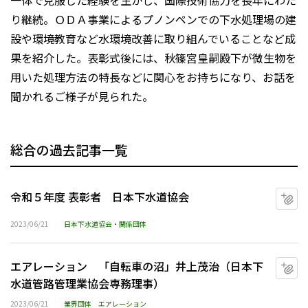
一体で克服した経験を生かし、国際技術協力を長年にわた
り継続。ＯＤＡ事業によるプノンペンでの下水処理場の建
設や環境教育など水環境改善に取り組んでいることなど成
果を紹介した。表彰式後には、秋篠宮皇嗣殿下が微生物を
用いた処理方法の特長などに関心をお持ちになり、お話を
聞かれるご様子が見られた。
総合の過去記事一覧
令和５年度 表彰者 日本下水道協会
マ
2023/06/21
日本下水道協会・関係団体
エアレーション 「自転車の沼」井上茂治（日本下
マ
水道管路管理業協会専務理事）
2023/06/21
業界団体
エアレーション