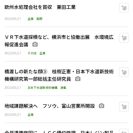
欧州水処理会社を買収 栗田工業
マ
2023/05/17
企業
国際
ＶＲ下水道探検など、横浜市と協働出展 水環境広
マ
報促進会議
画像あり
2023/05/17
その他
企業
橋渡しの新たな顔③ 桂樹正憲・日本下水道新技術
マ
機構研究第一部総括主任研究員
画像あり
2023/05/17
日本下水道新技術機構
連載
地域課題解決へ フソウ、富山営業所開設
マ
画像あり
2023/05/17
企業
会員連携強固に、ＬＣＣ優位強調 日本レジン製品
マ