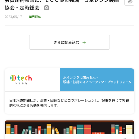
協会・定時総会
画像あり
2023/05/17
業界団体
さらに読み込む
水
日本水道新聞社が、企業・団体などとコラボレーションし、記事を通じて客観
的な視点から活動を発信します。