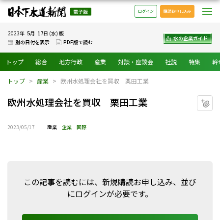
日本下水道新聞 電子版
メ
ログイン
購読お申し込み
5
17
2023年
月
日 (水) 版
水の企業ガイド
別の日付を表示
PDF版で読む
トップ
総合
地方行政
産業
対談・座談会
社説
特集
幹
トップ
産業
欧州水処理会社を買収 栗田工業
欧州水処理会社を買収 栗田工業
マ
2023/05/17
産業
企業
国際
この記事を読むには、新規購読お申し込み、並び
にログインが必要です。