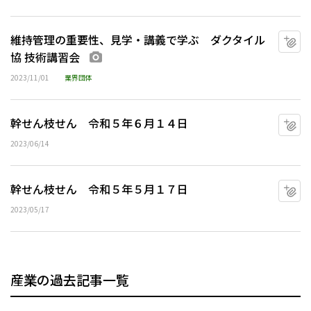
維持管理の重要性、見学・講義で学ぶ ダクタイル
マ
協 技術講習会
画像あり
2023/11/01
業界団体
幹せん枝せん 令和５年６月１４日
マ
2023/06/14
幹せん枝せん 令和５年５月１７日
マ
2023/05/17
産業の過去記事一覧