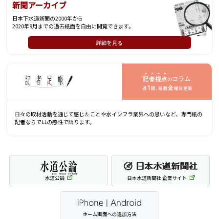
新聞アーカイブ
日本下水道新聞の2000年から
2020年9月までの過去紙面を自由に閲覧できます。
詳細を見る
記
日々の取材活動を通じて感じたことや水インフラ業界への思いなど、専門紙の
記者ならではの感性で語ります。
水道公論
日本水道新聞社 企業サイト
ホーム画面への追加方法