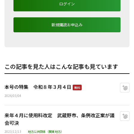
ログイン
新規購読お申込み
この記事を見た人はこんな記事も見ています
本号の特集 令和８年３月４日
マ
無料
2026/03/04
来年４月に使用料改定 武蔵野市、条例改正案が議
マ
会可決
2023/12/13
地方公共団体（関東地方）