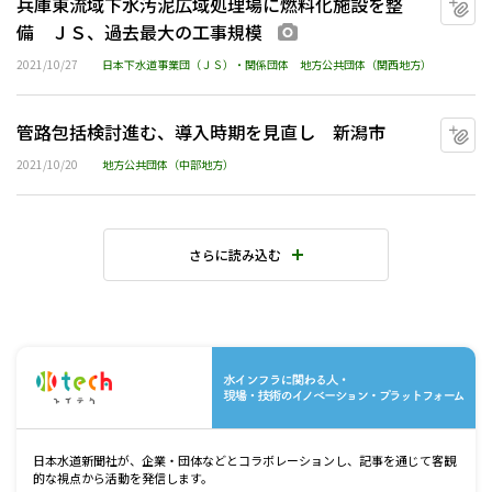
兵庫東流域下水汚泥広域処理場に燃料化施設を整
備 ＪＳ、過去最大の工事規模
画像あり
2021/10/27
日本下水道事業団（ＪＳ）・関係団体
地方公共団体（関西地方）
管路包括検討進む、導入時期を見直し 新潟市
マ
2021/10/20
地方公共団体（中部地方）
さらに読み込む
水
日本水道新聞社が、企業・団体などとコラボレーションし、記事を通じて客観
的な視点から活動を発信します。