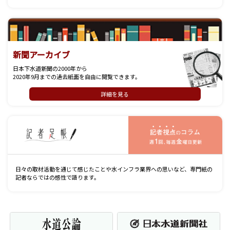
新聞アーカイブ
日本下水道新聞の2000年から
2020年9月までの過去紙面を自由に閲覧できます。
詳細を見る
記
日々の取材活動を通じて感じたことや水インフラ業界への思いなど、専門紙の
記者ならではの感性で語ります。