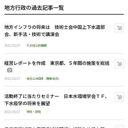
地方行政の過去記事一覧
地方インフラの将来は 技術士会中国上下水道部
マ
会、新手法・技術で講演会
2021/10/27
その他公的機関
経営レポートを作成 東京都、５年間の施策を総括
マ
画像あり
2021/10/27
地方公共団体（関東地方）
活動終了に当たりセミナー 日本水環境学会ＴＦ、
マ
下水疫学の将来を展望
2021/10/27
学術・研究
マ