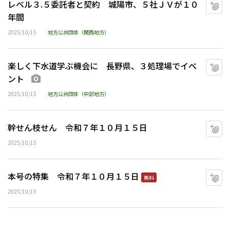
レベル３.５委託者と契約 城陽市、５社ＪＶが１０
マ
年間
2025/10/15
地方公共団体（関西地方）
楽しく下水道学ぶ機会に 長野県、３処理場でイベ
マ
ント
画像あり
2025/10/15
地方公共団体（中部地方）
幹せん枝せん 令和７年１０月１５日
マ
2025/10/15
本号の特集 令和７年１０月１５日
マ
無料
2025/10/15