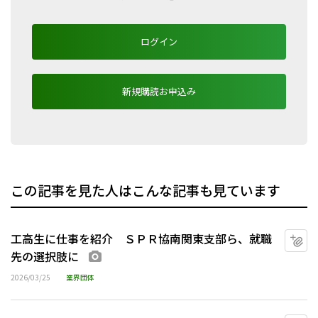
ログイン
新規購読お申込み
この記事を見た人はこんな記事も見ています
工高生に仕事を紹介 ＳＰＲ協南関東支部ら、就職
マ
先の選択肢に
画像あり
2026/03/25
業界団体