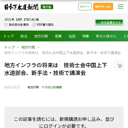
日本下水道新聞 電子版
メ
ログイン
購読お申し込み
10
27
2021年
月
日 (水) 版
水の企業ガイド
別の日付を表示
PDF版で読む
トップ
総合
地方行政
産業
社説
特集
幹せん枝せん
人
トップ
地方行政
地方インフラの将来は 技術士会中国上下水道部会、新手法・技術で講演会
地方インフラの将来は 技術士会中国上下
マ
水道部会、新手法・技術で講演会
2021/10/27
地方行政
その他公的機関
この記事を読むには、新規購読お申し込み、並び
にログインが必要です。