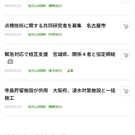
2020/10/14
地方公共団体（関西地方）
点検技術に関する共同研究者を募集 名古屋市
マ
2020/10/14
地方公共団体（中部地方）
緊急対応で相互支援 宮城県、関係４者と協定締結
マ
画像あり
2020/10/14
地方公共団体（東北地方）
企業
寺島貯留施設が供用 大阪府、浸水対策施設と一括
マ
施工
2020/10/14
地方公共団体（関西地方）