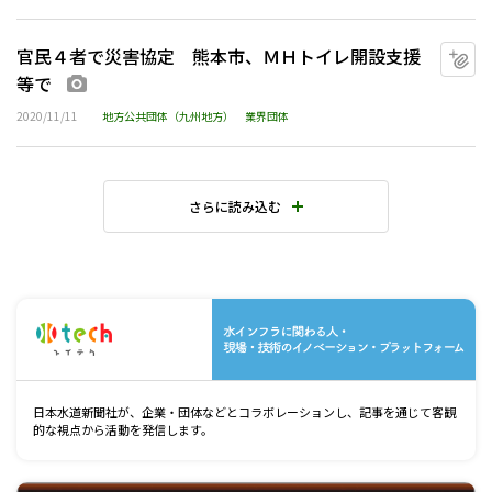
官民４者で災害協定 熊本市、ＭＨトイレ開設支援
マ
等で
画像あり
2020/11/11
地方公共団体（九州地方）
業界団体
さらに読み込む
水
日本水道新聞社が、企業・団体などとコラボレーションし、記事を通じて客観
的な視点から活動を発信します。