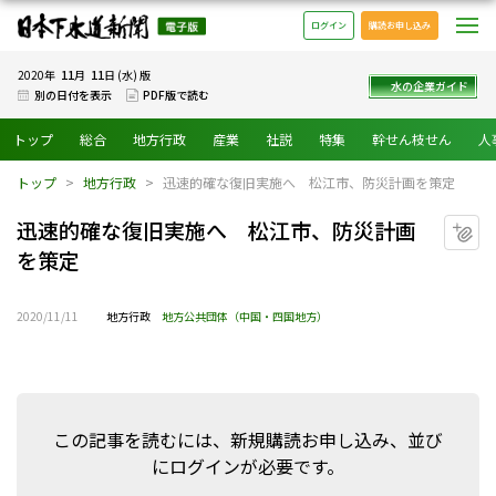
日本下水道新聞 電子版
メ
ログイン
購読お申し込み
11
11
2020年
月
日 (水) 版
水の企業ガイド
別の日付を表示
PDF版で読む
トップ
総合
地方行政
産業
社説
特集
幹せん枝せん
人
トップ
地方行政
迅速的確な復旧実施へ 松江市、防災計画を策定
迅速的確な復旧実施へ 松江市、防災計画
マ
を策定
2020/11/11
地方行政
地方公共団体（中国・四国地方）
この記事を読むには、新規購読お申し込み、並び
にログインが必要です。