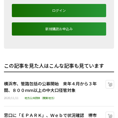
ログイン
新規購読お申込み
この記事を見た人はこんな記事も見ています
横浜市、管路包括の公募開始 来年４月から３年
マ
間、８００ｍｍ以上の中大口径管対象
2020/11/11
地方公共団体（関東地方）
窓口に「ＥＰＡＲＫ」、Ｗｅｂで状況確認 堺市
マ