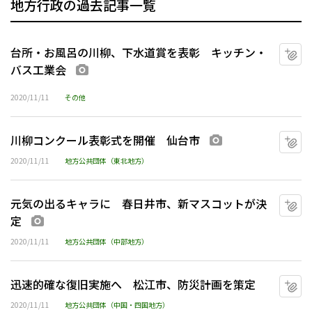
地方行政の過去記事一覧
台所・お風呂の川柳、下水道賞を表彰 キッチン・
マ
バス工業会
画像あり
2020/11/11
その他
川柳コンクール表彰式を開催 仙台市
マ
画像あり
2020/11/11
地方公共団体（東北地方）
元気の出るキャラに 春日井市、新マスコットが決
マ
定
画像あり
2020/11/11
地方公共団体（中部地方）
迅速的確な復旧実施へ 松江市、防災計画を策定
マ
2020/11/11
地方公共団体（中国・四国地方）