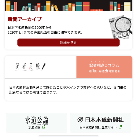
新聞アーカイブ
日本下水道新聞の2000年から
2020年9月までの過去紙面を自由に閲覧できます。
詳細を見る
記
日々の取材活動を通じて感じたことや水インフラ業界への思いなど、専門紙の
記者ならではの感性で語ります。
水道公論
日本水道新聞社 企業サイト