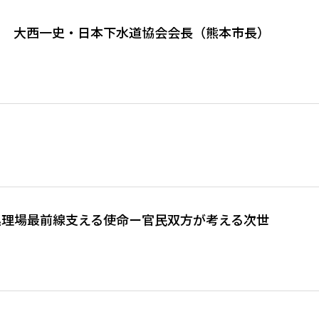
ー 大西一史・日本下水道協会会長（熊本市長）
画像あり
処理場最前線支える使命ー官民双方が考える次世