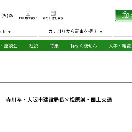
版
 (火) 版
PDF版で読む
別の日付を表示
ch
カテゴリから記事を探す
・座談会
社説
特集
幹せん枝せん
人事・組織
る 寺川孝・大阪市建設局長×松原誠・国土交通