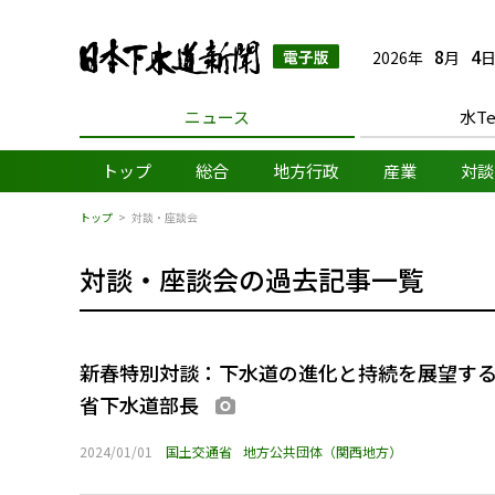
日本下水道新聞 電子
8
4
2026年
月
日
ニュース
水Te
トップ
総合
地方行政
産業
対談
トップ
対談・座談会
対談・座談会の過去記事一覧
新春特別対談：下水道の進化と持続を展望す
省下水道部長
画像あり
2024/01/01
国土交通省
地方公共団体（関西地方）