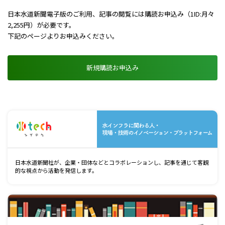
日本水道新聞電子版のご利用、記事の閲覧には購読お申込み（1ID:月々
2,255円）が必要です。
下記のページよりお申込みください。
新規購読お申込み
水
日本水道新聞社が、企業・団体などとコラボレーションし、記事を通じて客観
的な視点から活動を発信します。