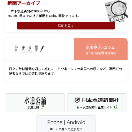
新聞アーカイブ
日本下水道新聞の2000年から
2020年9月までの過去紙面を自由に閲覧できます。
詳細を見る
記
日々の取材活動を通じて感じたことや水インフラ業界への思いなど、専門紙の
記者ならではの感性で語ります。
水道公論
日本水道新聞社 企業サイト
ホーム画面への追加方法