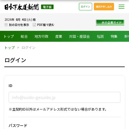
日本下水道新聞 電子版
メ
ログイン
購読お申し込み
8
4
2026年
月
日 (火) 版
水の企業ガイド
別の日付を表示
PDF版で読む
トップ
総合
地方行政
産業
対談・座談会
社説
特集
幹
トップ
ログイン
ログイン
ID
※主契約ID以外はメールアドレス形式ではない場合があります。
パスワード