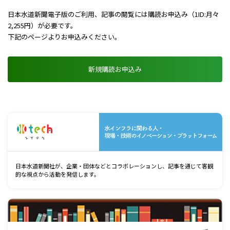
日本水道新聞電子版のご利用、記事の閲覧には購読お申込み（1ID:月々
2,255円）が必要です。
下記のページよりお申込みください。
新規購読お申込み
水
日本水道新聞社が、企業・団体などとコラボレーションし、記事を通じて客観
的な視点から活動を発信します。