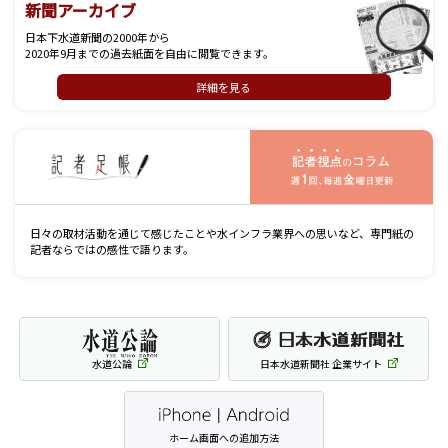
新聞アーカイブ
日本下水道新聞の2000年から
2020年9月までの過去紙面を自由に閲覧できます。
詳細を見る
記
日々の取材活動を通じて感じたことや水インフラ業界への思いなど、専門紙の
記者ならではの感性で語ります。
水道公論
日本水道新聞社 企業サイト
ホーム画面への追加方法