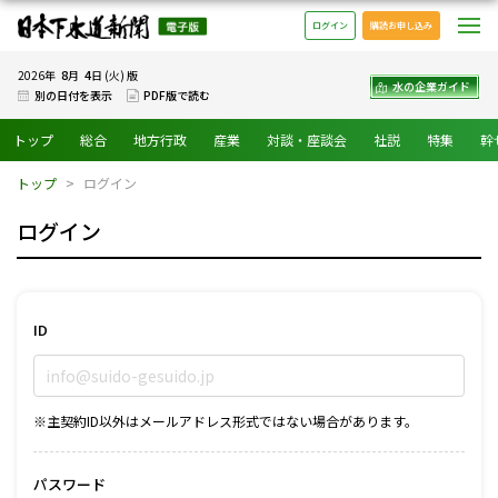
日本下水道新聞 電子版
メ
ログイン
購読お申し込み
8
4
2026年
月
日 (火) 版
水の企業ガイド
別の日付を表示
PDF版で読む
トップ
総合
地方行政
産業
対談・座談会
社説
特集
幹
トップ
ログイン
ログイン
ID
※主契約ID以外はメールアドレス形式ではない場合があります。
パスワード