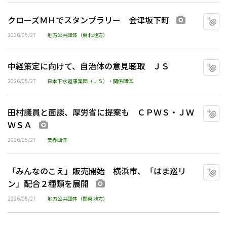
クローズＭＨでスタンプラリー 会津坂下町
マ
画像あり
2026/05/27
地方公共団体（東北地方）
中経策定に向けて、自治体の意見聴取 ＪＳ
マ
2026/05/27
日本下水道事業団（ＪＳ）・関係団体
田村議員と面談、厚労省に提案も ＣＰＷＳ・ＪＷ
マ
ＷＳＡ
画像あり
2026/05/27
業界団体
「みんなのこえ」販売開始 横浜市、「はま巡リ
マ
ン」配合２種類を展開
画像あり
2026/05/27
地方公共団体（関東地方）