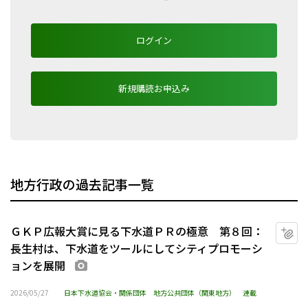
ログイン
新規購読お申込み
地方行政の過去記事一覧
ＧＫＰ広報大賞に見る下水道ＰＲの極意 第８回：
マ
長生村は、下水道をツールにしてシティプロモーシ
ョンを展開
画像あり
2026/05/27
日本下水道協会・関係団体
地方公共団体（関東地方）
連載