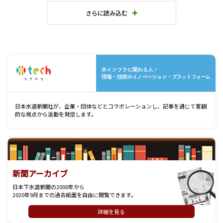
さらに読み込む
水
日本水道新聞社が、企業・団体などとコラボレーションし、記事を通じて客観
的な視点から活動を発信します。
新聞アーカイブ
日本下水道新聞の2000年から
2020年9月までの過去紙面を自由に閲覧できます。
詳細を見る