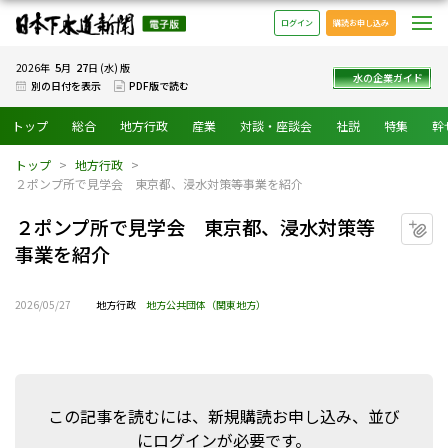
日本下水道新聞 電子版
メ
ログイン
購読お申し込み
5
27
2026年
月
日 (水) 版
水の企業ガイド
別の日付を表示
PDF版で読む
トップ
総合
地方行政
産業
対談・座談会
社説
特集
幹
トップ
地方行政
２ポンプ所で見学会 東京都、浸水対策等事業を紹介
２ポンプ所で見学会 東京都、浸水対策等
マ
事業を紹介
2026/05/27
地方行政
地方公共団体（関東地方）
この記事を読むには、新規購読お申し込み、並び
にログインが必要です。