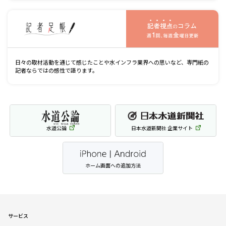
記
日々の取材活動を通じて感じたことや水インフラ業界への思いなど、専門紙の
記者ならではの感性で語ります。
水道公論
日本水道新聞社 企業サイト
ホーム画面への追加方法
サービス