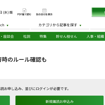
版
日 (水) 版
PDF版で読む
別の日付を表示
ch
カテゴリから記事を探す
・座談会
社説
特集
幹せん枝せん
人事・組織
害時のルール確認も
購読お申し込み、並びにログインが必要です。
新規購読お申込み