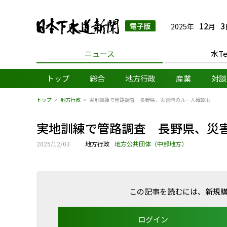
日本下水道新聞 電子
12
3
2025年
月
ニュース
水Te
トップ
総合
地方行政
産業
対談
トップ
地方行政
実地訓練で管路調査 長野県、災害時のルール確認も
実地訓練で管路調査 長野県、災
2025/12/03
地方行政
地方公共団体（中部地方）
この記事を読むには、新規
ログイン