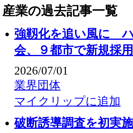
産業の過去記事一覧
強靱化を追い風に 
会、９都市で新規採
2026/07/01
業界団体
マイクリップに追加
破断誘導調査を初実